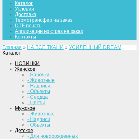
Каталог
Условия
Доставка
Термотрансфер на заказ
DTF печать
Аппликации из страз на заказ
Контакты
Главная
»
НА ВСЕ ТКАНИ
»
УСИЛЕННЫЙ DREAM
Каталог
НОВИНКИ
Женское
- Бабочки
- Животные
- Надписи
- Объекты
- Сердца
- Цветы
Мужское
- Животные
- Надписи
- Объекты
Детское
- Для новорожденных