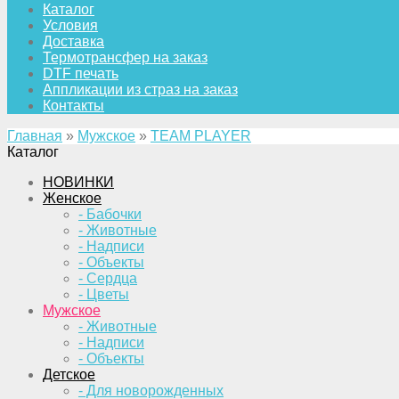
Каталог
Условия
Доставка
Термотрансфер на заказ
DTF печать
Аппликации из страз на заказ
Контакты
Главная
»
Мужское
»
TEAM PLAYER
Каталог
НОВИНКИ
Женское
- Бабочки
- Животные
- Надписи
- Объекты
- Сердца
- Цветы
Мужское
- Животные
- Надписи
- Объекты
Детское
- Для новорожденных