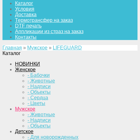
Каталог
Условия
Доставка
Термотрансфер на заказ
DTF печать
Аппликации из страз на заказ
Контакты
Главная
»
Мужское
»
LIFEGUARD
Каталог
НОВИНКИ
Женское
- Бабочки
- Животные
- Надписи
- Объекты
- Сердца
- Цветы
Мужское
- Животные
- Надписи
- Объекты
Детское
- Для новорожденных