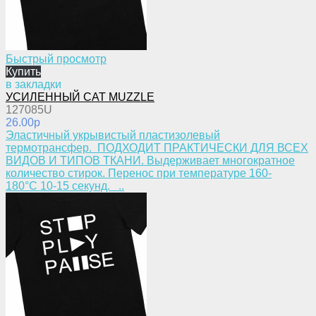
Быстрый просмотр
Купить
в закладки
УСИЛЕННЫЙ CAT MUZZLE
127085U
26.00p
​Эластичный укрывистый пластизолевый
термотрансфер. ПОДХОДИТ ПРАКТИЧЕСКИ ДЛЯ ВСЕХ
ВИДОВ И ТИПОВ ТКАНИ. Выдерживает многократное
количество стирок. Перенос при температуре 160-
180°С 10-15 секунд. ..