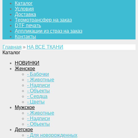
Каталог
Условия
Доставка
Термотрансфер на заказ
DTF печать
Аппликации из страз на заказ
Контакты
Главная
»
НА ВСЕ ТКАНИ
Каталог
НОВИНКИ
Женское
- Бабочки
- Животные
- Надписи
- Объекты
- Сердца
- Цветы
Мужское
- Животные
- Надписи
- Объекты
Детское
- Для новорожденных