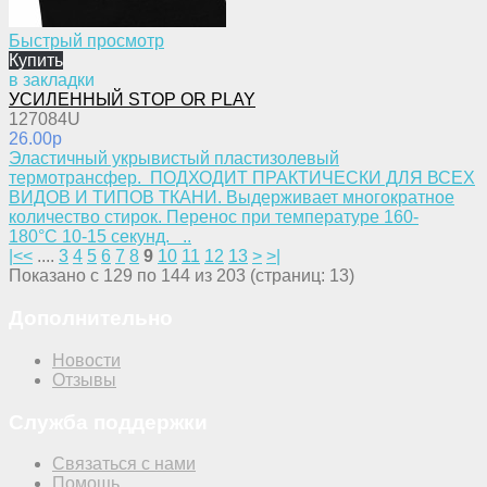
Быстрый просмотр
Купить
в закладки
УСИЛЕННЫЙ STOP OR PLAY
127084U
26.00p
​Эластичный укрывистый пластизолевый
термотрансфер. ПОДХОДИТ ПРАКТИЧЕСКИ ДЛЯ ВСЕХ
ВИДОВ И ТИПОВ ТКАНИ. Выдерживает многократное
количество стирок. Перенос при температуре 160-
180°С 10-15 секунд. ..
|<
<
....
3
4
5
6
7
8
9
10
11
12
13
>
>|
Показано с 129 по 144 из 203 (страниц: 13)
Дополнительно
Новости
Отзывы
Служба поддержки
Связаться с нами
Помощь