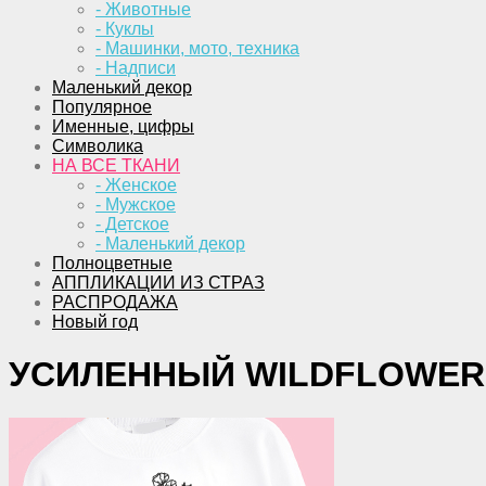
- Животные
- Куклы
- Машинки, мото, техника
- Надписи
Маленький декор
Популярное
Именные, цифры
Символика
НА ВСЕ ТКАНИ
- Женское
- Мужское
- Детское
- Маленький декор
Полноцветные
АППЛИКАЦИИ ИЗ СТРАЗ
РАСПРОДАЖА
Новый год
УСИЛЕННЫЙ WILDFLOWER