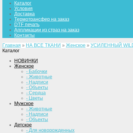
Каталог
Условия
Доставка
Термотрансфер на заказ
DTF печать
Аппликации из страз на заказ
Контакты
Главная
»
НА ВСЕ ТКАНИ
»
Женское
»
УСИЛЕННЫЙ WIL
Каталог
НОВИНКИ
Женское
- Бабочки
- Животные
- Надписи
- Объекты
- Сердца
- Цветы
Мужское
- Животные
- Надписи
- Объекты
Детское
- Для новорожденных